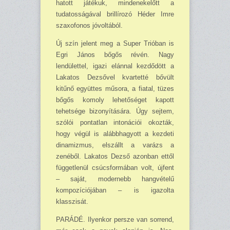
hatott játékuk, mindenekelőtt a
tudatosságával brillírozó Héder Imre
szaxofonos jóvoltából.
Új szín jelent meg a Super Trióban is
Egri János bőgős révén. Nagy
lendülettel, igazi elán­nal kezdődött a
Lakatos Dezsővel kvartetté bővült
kitűnő együttes műsora, a fiatal, tüzes
bőgős komoly lehetőséget kapott
tehetsége bizonyítására. Úgy sejtem,
szólói pontatlan into­nációi okozták,
hogy végül is alábbhagyott a kezdeti
dinamizmus, elszállt a varázs a
zenéből. Lakatos Dezső azonban ettől
függetlenül csúcsformában volt, újfent
– saját, modernebb hang­vételű
kompozíciójában – is igazolta
klasszisát.
PARÁDÉ. Ilyenkor persze van sorrend,