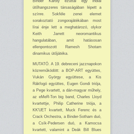
Binder Károly ezúttal egy indiai
ütőhangszeres társaságában lépett a
színre. Sokféle zenei elemet
sorakoztató zongorajátékában most
lírai énje lett a meghatározó, olykor
Keith Jarrett neoromantikus
hangulatában, amit hatásosan
ellenpontozott Ramesh Shotam
dinamikus ütő­játéka.
MUTATÓ. A 19. debreceni jazznapokon
közreműködött: a BOP-ART együttes,
Vukán György együttese, a Kis
Rákfogó együttes, Eugen Gondi triója,
a Pege kvartett, a dán-magyar műhely,
az eMeR-Ton big band, Charles Lloyd
kvartettje, Philip Catherine triója, a
KK'UET kvartett, Muck Ferenc és a
Crack Orchestra, a Binder-Sotham duó,
a Csík-Pedersen duó, a Kamocsa
kvartett, valamint a Deák Bill Blues