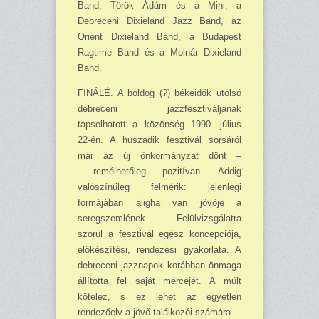
Band, Török Ádám és a Mini, a
Debreceni Dixieland Jazz Band, az
Orient Dixieland Band, a Budapest
Ragtime Band és a Molnár Dixieland
Band.
FINÁLÉ. A boldog (?) békeidők utolsó
debreceni jazzfesztiváljának
tapsolhatott a kö­zönség 1990. július
22-én. A huszadik fesztivál sorsáról
már az új önkormányzat dönt –
remélhetőleg pozitívan. Addig
valószínűleg felmérik: jelenlegi
formájában aligha van jövője a
seregszemlének. Felülvizsgálatra
szorul a fesztivál egész koncepciója,
előkészítési, rendezési gyakorlata. A
debreceni jazznapok korábban önmaga
állította fel saját mércéjét. A múlt
kötelez, s ez lehet az egyetlen
rendezőelv a jövő találkozói számára.