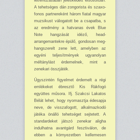
létrehozásában jeleskedett elsősorban.
A tehetséges dán zongorista és szaxo­
fonos partnereként három fiatal magyar
muzsikust válogatott be a csapatba, s
az eredmény a hatvanas évek Blue
Note hangzását idéző, head-
arrangemantekre épülő, gondosan meg­
hangszerelt zene lett, amelyben az
egyéni teljesítmények ugyanolyan
méltánylást érdemelnek, mint a
zenekari összjáték.
Úgyszintén figyelmet érdemelt a régi
emlékeket ébresztő Kis Rákfogó
együttes műsora. Ifj. Szakcsi Lakatos
Bélát lehet, hogy nyomasztja édesapja
neve, de visszafogott, alkalmazkodó
játéka önálló tehetséget sejtetett. A
standardeket játszó zenekar aligha
indulhatna avantgárd fesztiválon, de
ebben a környezetben kellemesen