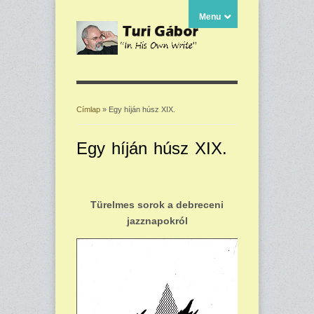
Menu
Címlap
» Egy híján húsz XIX.
Jelenlegi hely
Egy híján húsz XIX.
Türelmes sorok a debreceni
jazznapokról