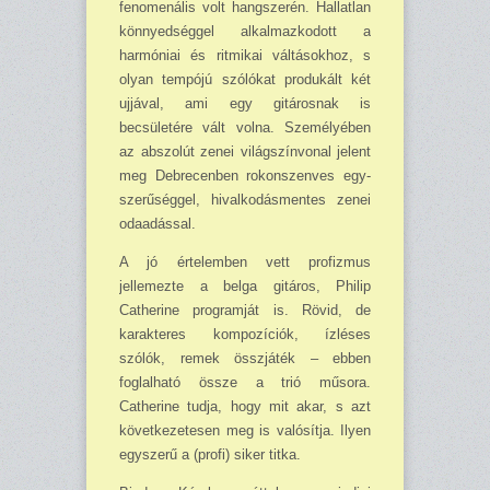
fenomenális volt hangszerén. Hallatlan
könnyedséggel alkalmazkodott a
harmóniai és ritmikai váltásokhoz, s
olyan tempójú szólókat produkált két
ujjával, ami egy gitárosnak is
becsületére vált volna. Személyében
az abszolút zenei világszínvonal jelent
meg Debrecenben rokonszenves egy­
szerűséggel, hivalkodásmentes zenei
odaadással.
A jó értelemben vett profizmus
jellemezte a belga gitáros, Philip
Catherine programját is. Rövid, de
karakteres kompozíciók, ízléses
szólók, remek összjáték – ebben
foglalható össze a trió műsora.
Catherine tudja, hogy mit akar, s azt
következetesen meg is valósítja. Ilyen
egy­szerű a (profi) siker titka.