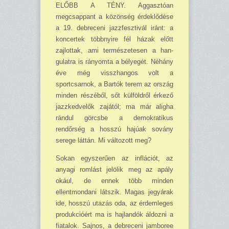
ELŐBB A TÉNY. Aggasztóan
megcsappant a közönség érdeklődése
a 19. debreceni jazz­fesztivál iránt: a
koncertek többnyire fél házak előtt
zajlottak, ami természetesen a han­
gulatra is rányomta a bélyegét. Néhány
éve még visszhangos volt a
sportcsarnok, a Bartók terem az ország
minden részéből, sőt külföldről érkező
jazzkedvelők zajától; ma már aligha
rándul görcsbe a demokratikus
rendőrség a hosszú hajúak sovány
serege láttán. Mi változott meg?
Sokan egyszerűen az inflációt, az
anyagi romlást jelölik meg az apály
okául, de ennek több minden
ellentmondani látszik. Magas jegyárak
ide, hosszú utazás oda, az érdemleges
produk­cióért ma is hajlandók áldozni a
fiatalok. Sajnos, a debreceni jamboree