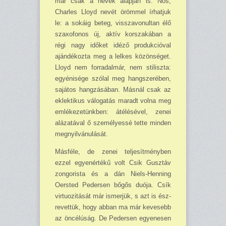
már csak a nevek alapján is. Nos,
Charles Lloyd nevét örömmel írhatjuk
le: a sokáig beteg, visszavonultan élő
szaxofonos új, aktív korszakában a
régi nagy időket idéző produkcióval
ajándékozta meg a lelkes közönséget.
Lloyd nem forradalmár, nem stiliszta:
egyénisége szólal meg hangszerében,
sajátos hangzásában. Másnál csak az
eklektikus válogatás maradt volna meg
emlékezetünkben: átélésével, zenei
alázatával ő személyessé tette minden
megnyilvánulását.
Másféle, de zenei teljesítményben
ezzel egyenértékű volt Csik Gusztáv
zongorista és a dán Niels-Henning
Oersted Pedersen bőgős duója. Csík
virtuozitását már ismerjük, s azt is ész­
revettük, hogy abban ma már kevesebb
az öncélúság. De Pedersen egyenesen