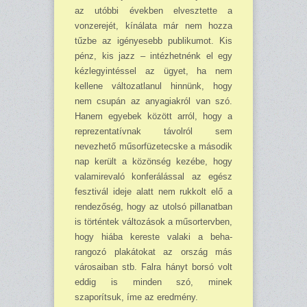
az utóbbi években elvesztette a
vonzerejét, kínálata már nem hozza
tűzbe az igényesebb publikumot. Kis
pénz, kis jazz – intézhetnénk el egy
kézlegyintéssel az ügyet, ha nem
kellene változatlanul hinnünk, hogy
nem csupán az anyagiakról van szó.
Hanem egyebek között arról, hogy a
reprezentatívnak távolról sem
nevezhető műsorfüzetecske a második
nap került a közönség kezébe, hogy
va­la­mirevaló konferálással az egész
fesztivál ideje alatt nem rukkolt elő a
rendezőség, hogy az utolsó pillanatban
is történtek változások a műsortervben,
hogy hiába kereste valaki a be­ha­
rangozó plakátokat az ország más
városaiban stb. Falra hányt borsó volt
eddig is minden szó, minek
szaporítsuk, íme az eredmény.