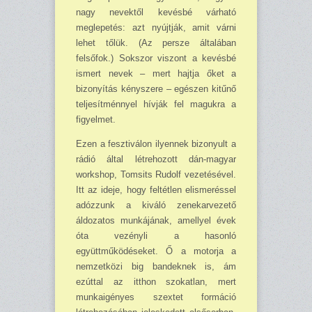
nagy nevektől kevésbé várható
meglepetés: azt nyújtják, amit várni
lehet tőlük. (Az persze általában
felsőfok.) Sokszor viszont a kevésbé
ismert nevek – mert hajtja őket a
bizonyítás kényszere – egészen kitűnő
teljesítménnyel hívják fel magukra a
figyelmet.
Ezen a fesztiválon ilyennek bizonyult a
rádió által létrehozott dán-magyar
workshop, Tom­sits Rudolf vezetésével.
Itt az ideje, hogy feltétlen elismeréssel
adózzunk a kiváló zenekarve­zető
áldozatos munkájának, amellyel évek
óta vezényli a hasonló
együttműködéseket. Ő a mo­torja a
nemzetközi big bandeknek is, ám
ezúttal az itthon szokatlan, mert
munkaigényes szextet formáció