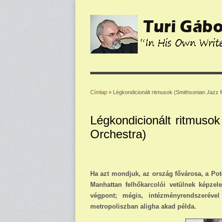
Címlap
» Légkondicionált ritmusok (Smithsonian Jazz
Jelenlegi hely
Légkondicionált ritmuso
Orchestra)
Ha azt mondjuk, az ország fővárosa, a Pot
Manhattan felhőkarcolói vetülnek képze
végpont; mégis, intézményrendszeréve
metropoliszban aligha akad példa.