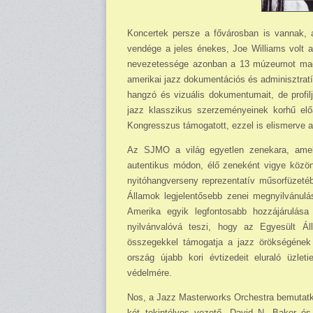
Koncertek persze a fővárosban is vannak, a
vendége a jeles énekes, Joe Williams volt a m
nevezetessége azonban a 13 múzeumot ma­gáb
amerikai jazz doku­mentációs és adminisztratí
hangzó és vizuális dokumentumait, de profilj
jazz klasszikus szerzeményeinek korhű elő
Kongresszus támogatott, ezzel is el­is­mer­ve 
Az SJMO a világ egyetlen zenekara, amel
autentikus módon, élő zeneként vigye közön
nyitóhangverseny reprezentatív műsorfüzetéb
Államok legjelentősebb ze­nei megnyilvánul
Ame­rika egyik legfontosabb hozzájárulása
nyilvánvalóvá teszi, hogy az Egyesült Ál
összegekkel támogatja a jazz örökségének 
ország újabb kori évtizedeit eluraló üzle
védelmére.
Nos, a Jazz Masterworks Orchestra bemutatko
két tekintélyes vezető, David N. Baker és