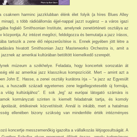
 csaknem harminc jazzklubban élénk élet fo­lyik (a híres Blues Alley
inap), s több rá­dió­ál­lomás éjjel-nappal jazzt sugároz – a város igazi
a foglaló Smithsonian Institute, amelynek zenetörténeti osztálya az
v központja. Az intézet megőrzi, feldolgozza és bemutatja a jazz írásos,
ába tartozik a zene élő népszerűsítése is. Ennek jegyében jött létre a
adására hivatott Smith­sonian Jazz Masterworks Orchestra is, amit a
a jazznek az amerikai kultúrában betöltött kiemelkedő szerepét.
ynek múzeum a székhelye. Feladata, hogy kon­certek sorozatán át
ség elé az amerikai jazz klasszikus kompozícióit. Mert – amint azt a
en John E. Hasse, a zenei osztály kurátora írja – "a jazz az Egyesült
ása, a huszadik századi egyetemes zene legjellegzetesebb új formája,
 a világ kultúrájához”. E sok „leg” az európai látogató számára is
lamok kormányzati szinten is kiemelt feladatnak tartja, és komoly
ápolását, értékeinek közvetítését. Annál is inkább, mert a hatalmas
tiesség ellenében bizony szükség van mindenféle érték intézményes
zó koncertje messzemenőkig igazolta a vállalkozás létjogosultságát. A
 Gunther Schuller olyan programot állított össze, amely tudományos