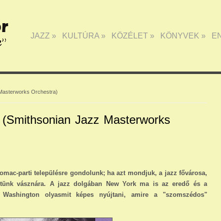
JAZZ
»
KULTÚRA
»
KÖZÉLET
»
KÖNYVEK
»
E
 Masterworks Orchestra)
k (Smithsonian Jazz Masterworks
omac-parti településre gondolunk; ha azt mondjuk, a jazz fővárosa,
letünk vásznára. A jazz dolgában New York ma is az eredő és a
l Washington olyasmit képes nyújtani, amire a "szomszédos"