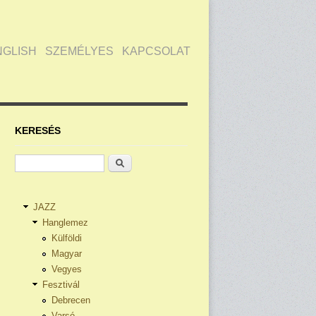
NGLISH
SZEMÉLYES
KAPCSOLAT
KERESÉS
Keresés
JAZZ
Hanglemez
Külföldi
Magyar
Vegyes
Fesztivál
Debrecen
Varsó