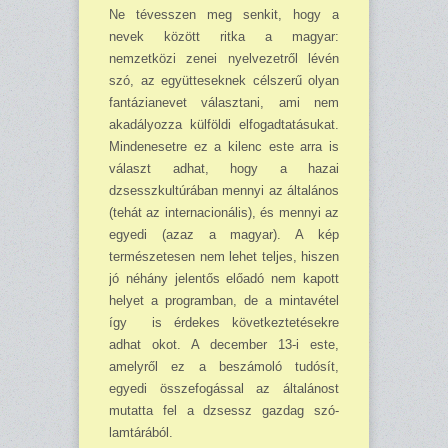
Ne tévesszen meg senkit, hogy a
nevek között ritka a magyar:
nemzetközi zenei nyelve­zetről lévén
szó, az együtteseknek cél­szerű olyan
fantázianevet válasz­tani, ami nem
akadályoz­za kül­földi elfogadtatásukat.
Minden­esetre ez a kilenc este arra is
választ adhat, hogy a hazai
dzsesszkultúrában mennyi az ál­talános
(tehát az internacionális), és mennyi az
egyedi (azaz a ma­gyar). A kép
természetesen nem lehet teljes, hiszen
jó néhány jelentős előadó nem kapott
helyet a programban, de a mintavétel
így is érdekes következtetésekre
adhat okot. A december 13-i este,
amelyről ez a beszámoló tudósít,
egyedi összefogással az általánost
mutatta fel a dzsessz gazdag szó­
lamtárából.