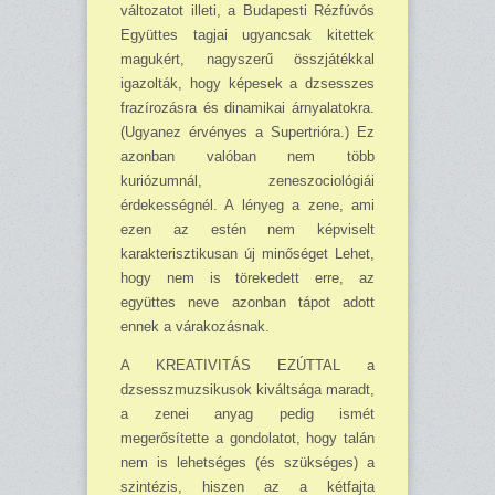
változatot illeti, a Budapesti Rézfúvós
Együttes tagjai ugyan­csak kitettek
magukért, nagysze­rű összjátékkal
igazolták, hogy képesek a dzsesszes
frazírozásra és dinamikai árnyalatokra.
(Ugyanez érvényes a Supertrióra.) Ez
azonban valóban nem több
kuriózumnál, zeneszociológiái
érdekességnél. A lényeg a zene, ami
ezen az estén nem képviselt
karakterisztikusan új minőséget Lehet,
hogy nem is törekedett erre, az
együttes neve azonban tápot adott
ennek a várakozás­nak.
A KREATIVITÁS EZÚTTAL a
dzsesszmuzsikusok kiváltsága ma­radt,
a zenei anyag pedig ismét
megerősítette a gondolatot, hogy talán
nem is lehetséges (és szük­séges) a
szintézis, hiszen az a kétfajta