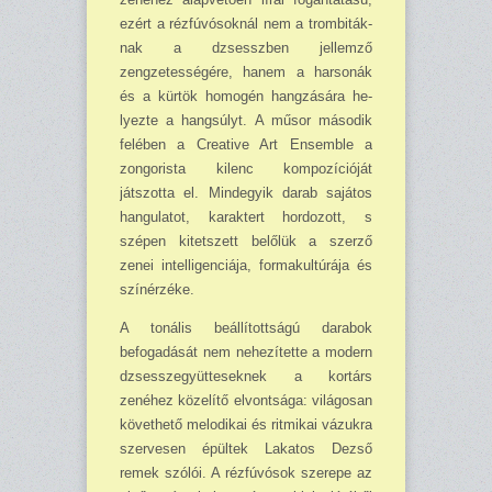
ezért a rézfúvósoknál nem a trombiták­
nak a dzsesszben jellemző
zengzetességére, ha­nem a harsonák
és a kürtök homogén hangzására he­
lyezte a hangsúlyt. A műsor má­sodik
felé­ben a Creative Art En­semble a
zongorista kilenc kom­pozícióját
játszotta el. Mindegyik darab sajátos
hangulatot, karak­tert hordozott, s
szépen kitetszett belőlük a szerző
zenei intelligen­ciája, formakultúrája és
színérzéke.
A tonális beállítottságú dara­bok
befogadását nem nehezítette a modern
dzsessz­együtte­seknek a kortárs
zenéhez közelítő elvont­sága: világosan
követhető melodikai és ritmikai vázuk­ra
szerve­sen épültek Lakatos Dezső
remek szólói. A rézfúvósok szerepe az