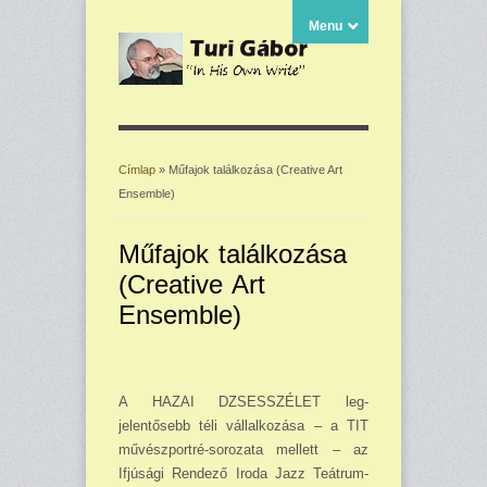
Menu
Címlap
» Műfajok találkozása (Creative Art
Ensemble)
Jelenlegi hely
Műfajok találkozása
(Creative Art
Ensemble)
A HAZAI DZSESSZÉLET leg­
jelentősebb téli vállalkozása – a TIT
művészportré-sorozata mel­lett – az
Ifjúsági Rendező Iroda Jazz Teátrum-