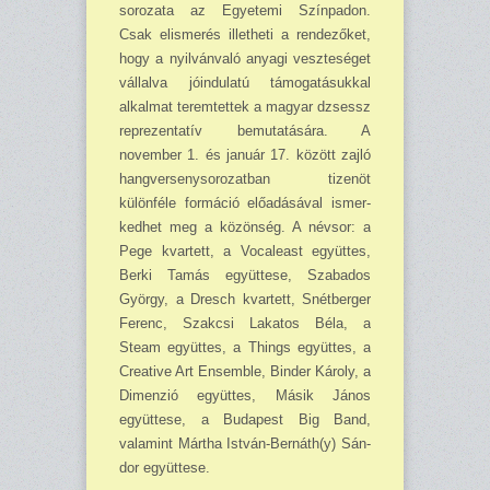
sorozata az Egye­temi Színpadon.
Csak el­ismerés illetheti a rendezőket,
hogy a nyilvánvaló anyagi veszteséget
vállalva jóindulatú támo­gatásuk­kal
alkalmat teremtettek a ma­gyar dzsessz
reprezentatív bemu­tatására. A
november 1. és január 17. között zajló
hangversenysoro­zatban tizenöt
különféle formá­ció előadásával ismer­
kedhet meg a közönség. A névsor: a
Pege kvartett, a Vocaleast együttes,
Berki Tamás együttese, Szabados
György, a Dresch kvartett, Snétberger
Ferenc, Szakcsi Lakatos Béla, a
Steam együt­tes, a Things együttes, a
Creative Art Ensemb­le, Binder Károly, a
Dimenzió együttes, Másik János
együttese, a Budapest Big Band,
valamint Mártha István-Bernáth(y) Sán­
dor együttese.