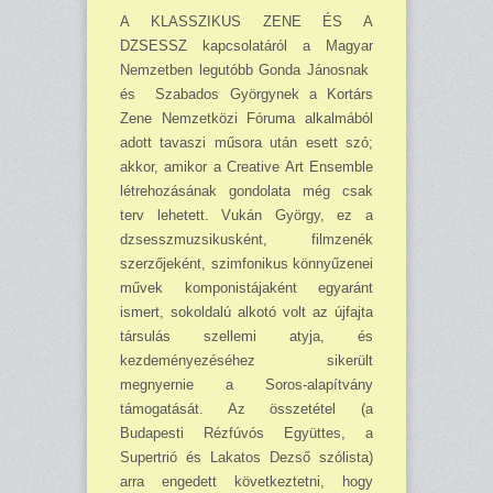
A KLASSZIKUS ZENE ÉS A
DZSESSZ kapcsolatáról a Magyar
Nemzetben legutóbb Gonda Já­nosnak
és Szabados Györgynek a Kortárs
Zene Nemzetközi Fóru­ma alkalmából
adott tavaszi mű­sora után esett szó;
akkor, ami­kor a Creative Art Ensemble
lét­rehozásának gondolata még csak
terv lehetett. Vukán György, ez a
dzsesszmuzsikusként, filmzenék
szerzőjeként, szimfonikus könnyű­zenei
művek komponistájaként egyaránt
ismert, sokoldalú alkotó volt az újfajta
társulás szellemi atyja, és
kezdeményezéséhez si­került
megnyernie a Soros-alapít­vány
támogatását. Az összetétel (a
Budapesti Rézfúvós Együttes, a
Supertrió és Lakatos Dezső szó­lista)
arra engedett következtetni, hogy