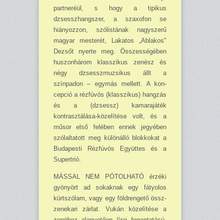
partneréül, s hogy a tipikus
dzsesszhangszer, a szaxofon se
hiányozzon, szólistának nagyszerű
magyar mesterét, Lakatos „Ablakos"
Dezsőt nyerte meg. Összességében
huszon­három klasszikus zenész és
négy dzsessz­muzsikus állt a
színpadon – egy­más mellett. A kon­
cepció a réz­fúvós (klasszikus) hangzás
és a (dzsessz) kamarajáték
kontrasztálása-közelítése volt, és a
műsor első felében ennek jegyében
szó­laltatott meg különálló blokkokat a
Budapesti Rézfúvós Együttes és a
Supertrió.
MÁSSAL NEM PÓTOLHATÓ érzéki
gyönyört ad sokaknak egy fátyolos
kürtszólam, vagy egy földrengető össz-
zenekari zárlat. Vukán közelítése a
zenéhez alap­vetően lírai fogan­tatású,