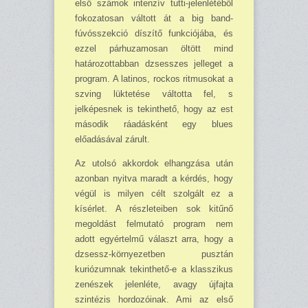
első számok intenzív tutti-jelenlétéből
fokozatosan váltott át a big band-
fúvósszekció díszítő funkciójába, és
ezzel párhuzamo­san öltött mind
határozottabban dzsesszes jelleget a
program. A latinos, rockos ritmusokat a
szving lüktetése váltotta fel, s
jelképes­nek is tekinthető, hogy az est
második ráadásként egy blues
előadásával zárult.
Az utolsó akkordok elhangzása után
azonban nyitva maradt a kérdés, hogy
végül is milyen célt szolgált ez a
kísérlet. A részletei­ben sok kitűnő
megoldást felmu­tató program nem
adott egyértel­mű választ arra, hogy a
dzsessz-környezetben pusztán
kuriózum­nak tekinthető-e a klasszikus
ze­nészek jelenléte, avagy újfajta
szintézis hordozóinak. Ami az első