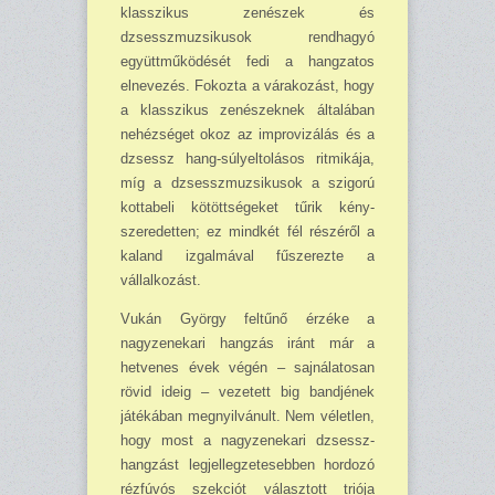
klasszikus zenészek és
dzsesszmuzsikusok rendhagyó
együttműködését fedi a hangzatos
elnevezés. Fokozta a várakozást, hogy
a klasszikus zené­szeknek általában
nehézséget okoz az improvizálás és a
dzsessz hang-súlyeltolásos ritmikája,
míg a dzsesszmuzsikusok a szigorú
kottabeli kötöttségeket tűrik kény­
szeredetten; ez mindkét fél ré­széről a
kaland izgalmával fűsze­rezte a
vállalkozást.
Vukán György feltűnő érzéke a
nagyzenekari hangzás iránt már a
hetvenes évek végén – sajnálatosan
rövid ideig – ve­zetett big bandjének
játékában megnyilvánult. Nem véletlen,
hogy most a nagyzenekari dzsessz-
hangzást legjellegzetesebben hor­dozó
rézfúvós szekciót választott triója