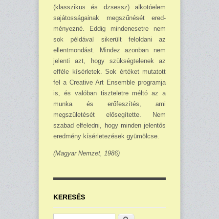
(klasszikus és dzsessz) alkotóelem
sajátosságainak meg­szűnését ered­
ményezné. Eddig mindenesetre nem
sok példával sikerült feloldani az
ellentmon­dást. Mindez azonban nem
jelenti azt, hogy szükségtelenek az
effé­le kísérletek. Sok értéket muta­tott
fel a Creative Art Ensemble programja
is, és valóban tiszte­letre méltó az a
munka és erő­feszítés, ami
megszületését elő­segítette. Nem
szabad elfeledni, hogy minden jelentős
eredmény kísérle­te­zé­sek gyümölcse.
(Magyar Nemzet, 1986)
KERESÉS
Keresés