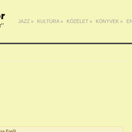
JAZZ
»
KULTÚRA
»
KÖZÉLET
»
KÖNYVEK
»
E
iss Ernő)