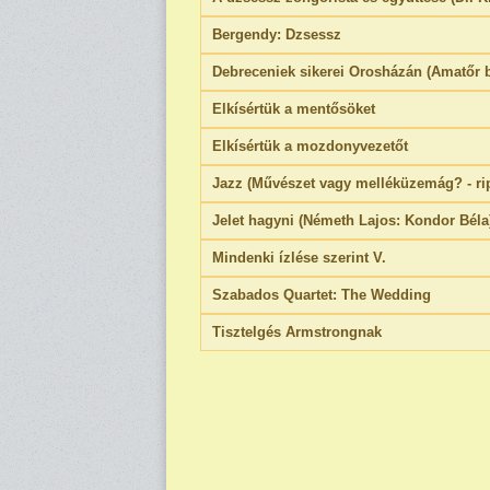
Bergendy: Dzsessz
Debreceniek sikerei Orosházán (Amatőr b
Elkísértük a mentősöket
Elkísértük a mozdonyvezetőt
Jazz (Művészet vagy melléküzemág? - rip
Jelet hagyni (Németh Lajos: Kondor Béla
Mindenki ízlése szerint V.
Szabados Quartet: The Wedding
Tisztelgés Armstrongnak