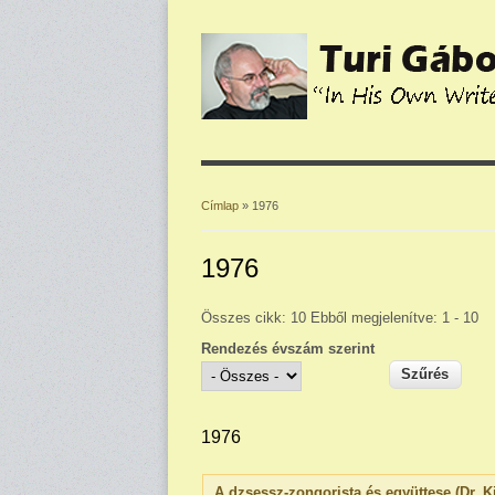
Címlap
» 1976
Jelenlegi hely
1976
Összes cikk: 10 Ebből megjelenítve: 1 - 10
Rendezés évszám szerint
1976
A dzsessz-zongorista és együttese (Dr. K