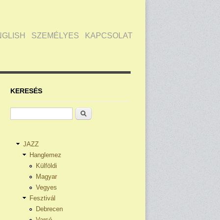
NGLISH
SZEMÉLYES
KAPCSOLAT
KERESÉS
Keresés
JAZZ
Hanglemez
Külföldi
Magyar
Vegyes
Fesztivál
Debrecen
Varsó