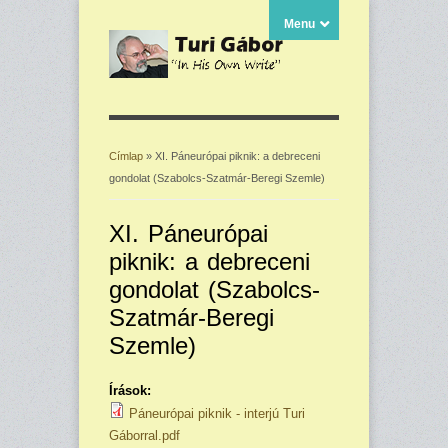
Menu
Címlap
» XI. Páneurópai piknik: a debreceni
gondolat (Szabolcs-Szatmár-Beregi Szemle)
Jelenlegi hely
XI. Páneurópai
piknik: a debreceni
gondolat (Szabolcs-
Szatmár-Beregi
Szemle)
Írások:
Páneurópai piknik - interjú Turi
Gáborral.pdf