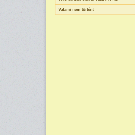
Valami nem történt
Oldalak