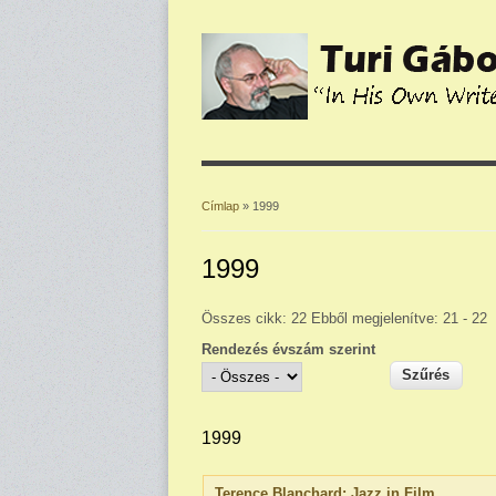
Címlap
» 1999
Jelenlegi hely
1999
Összes cikk: 22 Ebből megjelenítve: 21 - 22
Rendezés évszám szerint
1999
Terence Blanchard: Jazz in Film