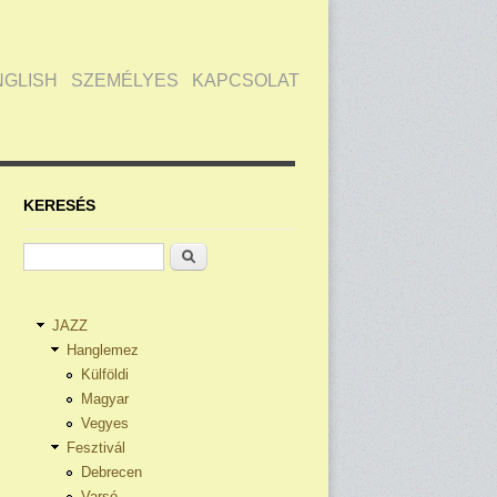
NGLISH
SZEMÉLYES
KAPCSOLAT
KERESÉS
Keresés
JAZZ
Hanglemez
Külföldi
Magyar
Vegyes
Fesztivál
Debrecen
Varsó