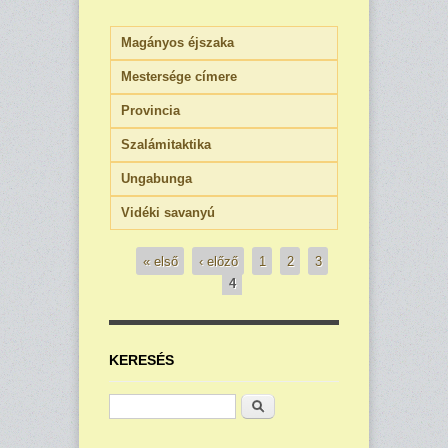
Magányos éjszaka
Mestersége címere
Provincia
Szalámitaktika
Ungabunga
Vidéki savanyú
« első
‹ előző
1
2
3
4
Oldalak
KERESÉS
Keresés