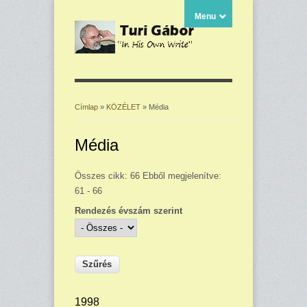
Menu
Címlap
»
KÖZÉLET
» Média
Jelenlegi hely
Média
Összes cikk: 66 Ebből megjelenítve:
61 - 66
Rendezés évszám szerint
1998