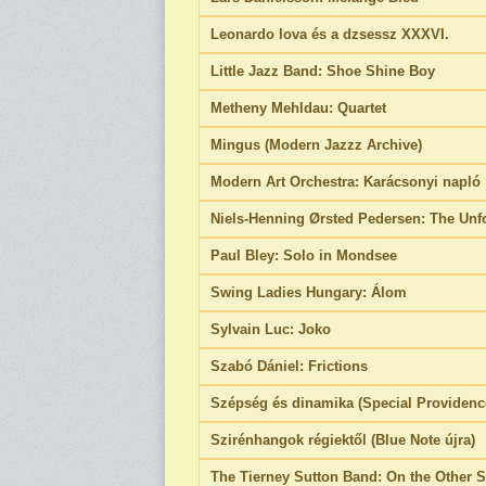
Leonardo lova és a dzsessz XXXVI.
Little Jazz Band: Shoe Shine Boy
Metheny Mehldau: Quartet
Mingus (Modern Jazzz Archive)
Modern Art Orchestra: Karácsonyi napló
Niels-Henning Ørsted Pedersen: The Unfo
Paul Bley: Solo in Mondsee
Swing Ladies Hungary: Álom
Sylvain Luc: Joko
Szabó Dániel: Frictions
Szépség és dinamika (Special Providenc
Szirénhangok régiektől (Blue Note újra)
The Tierney Sutton Band: On the Other S