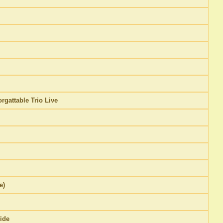
rgattable Trio Live
e)
ide