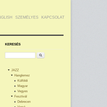
NGLISH
SZEMÉLYES
KAPCSOLAT
KERESÉS
Keresés
JAZZ
Hanglemez
Külföldi
Magyar
Vegyes
Fesztivál
Debrecen
Varsó