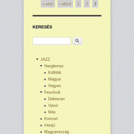
« első
‹ előző
1
2
3
Oldalak
KERESÉS
Keresés
JAZZ
Hanglemez
Külföldi
Magyar
Vegyes
Fesztivál
Debrecen
Varsó
Más
Koncert
Interjú
Magyarország