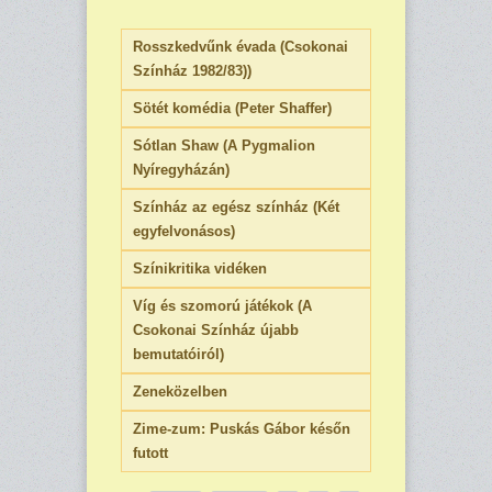
Rosszkedvűnk évada (Csokonai
Színház 1982/83))
Sötét komédia (Peter Shaffer)
Sótlan Shaw (A Pygmalion
Nyíregyházán)
Színház az egész színház (Két
egyfelvonásos)
Színikritika vidéken
Víg és szomorú játékok (A
Csokonai Színház újabb
bemutatóiról)
Zeneközelben
Zime-zum: Puskás Gábor későn
futott