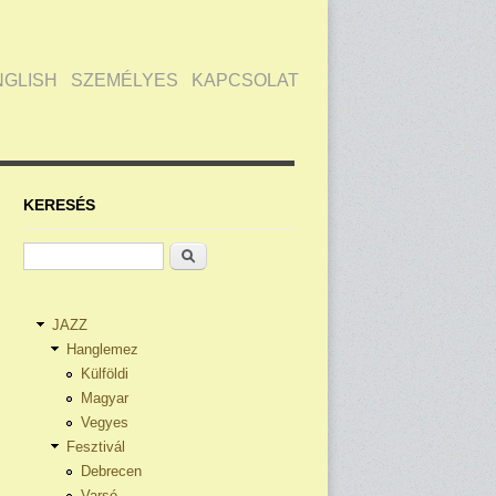
NGLISH
SZEMÉLYES
KAPCSOLAT
KERESÉS
Keresés
JAZZ
Hanglemez
Külföldi
Magyar
Vegyes
Fesztivál
Debrecen
Varsó