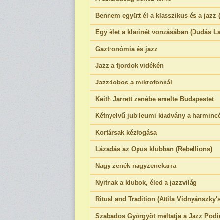
Bennem együtt él a klasszikus és a jazz
Egy élet a klarinét vonzásában (Dudás La
Gaztronómia és jazz
Jazz a fjordok vidékén
Jazzdobos a mikrofonnál
Keith Jarrett zenébe emelte Budapestet
Kétnyelvű jubileumi kiadvány a harminc
Kortársak kézfogása
Lázadás az Opus klubban (Rebellions)
Nagy zenék nagyzenekarra
Nyitnak a klubok, éled a jazzvilág
Ritual and Tradition (Attila Vidnyánszky
Szabados Györgyöt méltatja a Jazz Pod