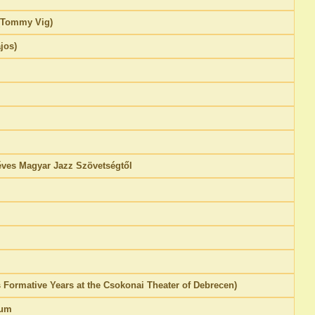
 (Tommy Vig)
jos)
éves Magyar Jazz Szövetségtől
's Formative Years at the Csokonai Theater of Debrecen)
ium