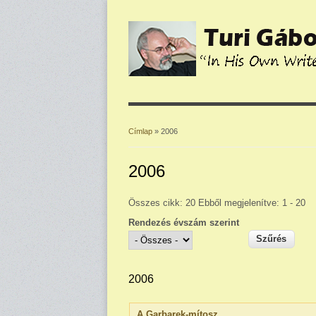
Címlap
» 2006
Jelenlegi hely
2006
Összes cikk: 20 Ebből megjelenítve: 1 - 20
Rendezés évszám szerint
2006
A Garbarek-mítosz