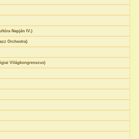
ltúra Napján IV.)
azz Orchestra)
ógiai Világkongresszus)