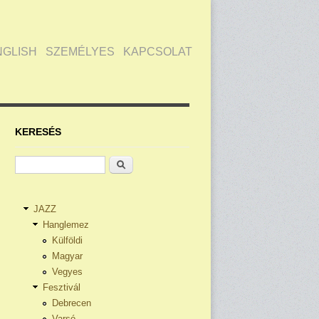
NGLISH
SZEMÉLYES
KAPCSOLAT
KERESÉS
Keresés
JAZZ
Hanglemez
Külföldi
Magyar
Vegyes
Fesztivál
Debrecen
Varsó