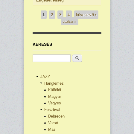
Engedetlenség
1
2
3
4
következő ›
utolsó »
Oldalak
KERESÉS
Keresés
JAZZ
Hanglemez
Külföldi
Magyar
Vegyes
Fesztivál
Debrecen
Varsó
Más